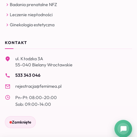
Badania prenatalne NFZ
Leczenie niepłodności
Ginekologia estetyczna
KONTAKT
ul. Kłodzka 3A
55-040 Bielany Wrocławskie
533 343 046
rejestracja@femimea.pl
Pn-Pt: 08:00-20:00
Sob: 09:00-14:00
Zamknięte