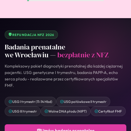
REFUNDACJA NFZ 2026
Badania prenatalne
we Wrocławiu —
bezpłatnie z NFZ
Kompleksowy pakiet diagnostyki prenatalnej dla każdej ciężarnej
pacjentki. USG genetyczne I trymestru, badania PAPP-A, echo
serca płodu - realizowane przez certyfikowanych specjalistów
FMF.
USG I trymestr (11-14 Hbd)
USG połówkowe II trymestr
USG III trymestr
Wolne DNA płodu (NIPT)
Certyfikat FMF
Umów badanie prenatalne