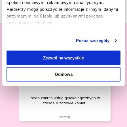
społecznościowym, reklamowym i analitycznym.
Partnerzy mogą połączyć te informacje z innymi danymi
otrzymanymi od Ciebie lub uzyskanymi podczas
korzystania z ich usług.
OPINIE PACJENTEK
Pokaż szczegóły
Co mówią o nas
nasze pacjentki?
Zezwól na wszystkie
Odmowa
Agnieszka
Pełen zakres usług ginekologicznych w
trosce o zdrowie kobiet.
wczoraj