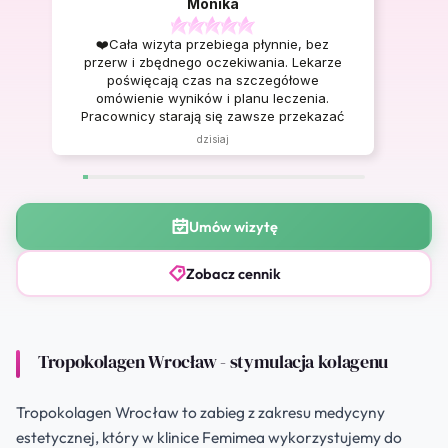
Monika
❤️Cała wizyta przebiega płynnie, bez
przerw i zbędnego oczekiwania. Lekarze
poświęcają czas na szczegółowe
omówienie wyników i planu leczenia.
Pracownicy starają się zawsze przekazać
pełne i zrozumiałe informacje. Polecam,
dzisiaj
poczułam pełne wsparcie.🥰
Umów wizytę
Zobacz cennik
Tropokolagen Wrocław - stymulacja kolagenu
Tropokolagen Wrocław to zabieg z zakresu medycyny
estetycznej, który w klinice Femimea wykorzystujemy do