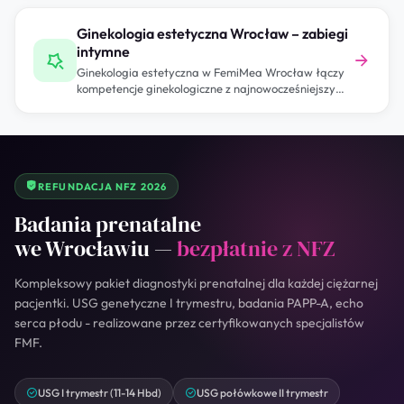
Ginekologia estetyczna Wrocław – zabiegi
intymne
Ginekologia estetyczna w FemiMea Wrocław łączy
kompetencje ginekologiczne z najnowocześniejszymi
metodami medycyny estetycznej —…
REFUNDACJA NFZ 2026
Badania prenatalne
we Wrocławiu —
bezpłatnie z NFZ
Kompleksowy pakiet diagnostyki prenatalnej dla każdej ciężarnej
pacjentki. USG genetyczne I trymestru, badania PAPP-A, echo
serca płodu - realizowane przez certyfikowanych specjalistów
FMF.
USG I trymestr (11-14 Hbd)
USG połówkowe II trymestr