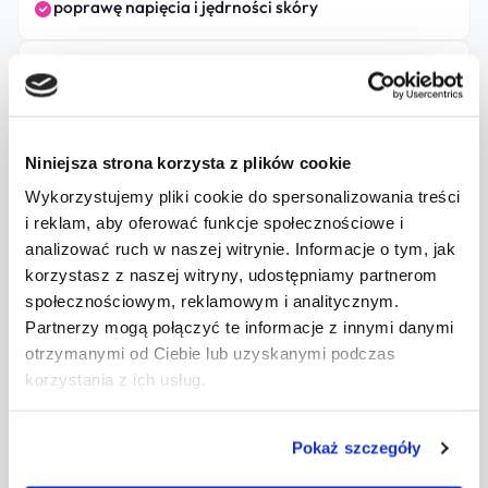
poprawę napięcia i jędrności skóry
wygładzenie drobnych zmarszczek
poprawę kolorytu skóry
Niniejsza strona korzysta z plików cookie
poprawę gęstości i jakości skóry w długim
Wykorzystujemy pliki cookie do spersonalizowania treści
horyzoncie czasowym
i reklam, aby oferować funkcje społecznościowe i
analizować ruch w naszej witrynie. Informacje o tym, jak
korzystasz z naszej witryny, udostępniamy partnerom
społecznościowym, reklamowym i analitycznym.
W większości protokołów zaleca się serię zabiegów (np. 2-3
Partnerzy mogą połączyć te informacje z innymi danymi
sesje) wykonywanych w odstępach kilku tygodni.
otrzymanymi od Ciebie lub uzyskanymi podczas
korzystania z ich usług.
Tropokolagen w leczeniu blizn i
Pokaż szczegóły
regeneracji skóry