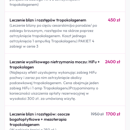
tropokolagenem)
450 zł
Leczenie blizn i rozstępów tropokolagenem
(Leczenie blizny po cięciu cesarskim/po porodzie/ po
zabiegu brzusznym, rozstępów na skórze poprzez
ostrzyknięcie tropokolagenem. Koszt jednego
ostrzyknięcia 1 ampułką Tropokolagenu) PAKIET 4
zabiegi w cenie 3
2400 zł
Leczenie wysiłkowego nietrzymania moczu: HiFu +
tropokolagen
(Najlepszy efekt uzyskujemy wykonując zabieg HiFu
pochwy i zaraz po nim ostrzyknięcie okolicy
podcewkowej tropokolagenem. Cena obejmuje jeden
zabieg HiFu i 1 amp Tropokolagenu)Przypominamy o
konieczności uiszczenia opłaty rezerwacyjnej w
wysokości 300 zł. za umówioną wizytę.
1700 zł
Leczenie blizn i rozstępów: osocze
1950 zł
bogatopłytkowe + mezoterapia
tropokolagenem
(W pakiecie taniej o 250 zł )