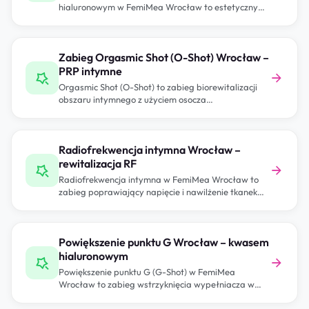
hialuronowym w FemiMea Wrocław to estetyczny
zabieg przywracający naturalną objętość…
Zabieg Orgasmic Shot (O-Shot) Wrocław –
PRP intymne
Orgasmic Shot (O-Shot) to zabieg biorewitalizacji
obszaru intymnego z użyciem osocza
bogatopłytkowego (PRP) pobranego…
Radiofrekwencja intymna Wrocław –
rewitalizacja RF
Radiofrekwencja intymna w FemiMea Wrocław to
zabieg poprawiający napięcie i nawilżenie tkanek
pochwy i…
Powiększenie punktu G Wrocław – kwasem
hialuronowym
Powiększenie punktu G (G-Shot) w FemiMea
Wrocław to zabieg wstrzyknięcia wypełniacza w
obszar punktu…