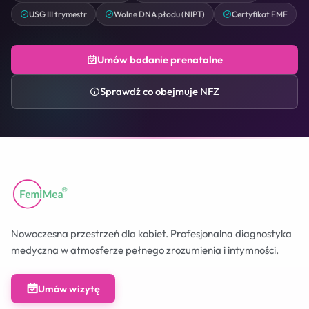
USG III trymestr
Wolne DNA płodu (NIPT)
Certyfikat FMF
Umów badanie prenatalne
Sprawdź co obejmuje NFZ
Nowoczesna przestrzeń dla kobiet. Profesjonalna diagnostyka
medyczna w atmosferze pełnego zrozumienia i intymności.
Umów wizytę