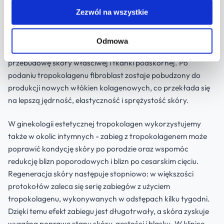
Zezwól na wszystkie
Tropokolagen sprawdza się nie tylko jako zabieg anti-aging,
ale również w leczeniu blizn oraz w terapii rozstępów.
Preparat wspiera procesie gojenia ran i pobudza migrację w
Odmowa
rejony uszkodzonej tkanki, dzięki czemu wspomaga
przebudowę skóry właściwej i tkanki podskórnej. Po
podaniu tropokolagenu fibroblast zostaje pobudzony do
produkcji nowych włókien kolagenowych, co przekłada się
na lepszą jędrność, elastyczność i sprężystość skóry.
W ginekologii estetycznej tropokolagen wykorzystujemy
także w okolic intymnych - zabieg z tropokolagenem może
poprawić kondycję skóry po porodzie oraz wspomóc
redukcję blizn poporodowych i blizn po cesarskim cięciu.
Regeneracja skóry następuje stopniowo: w większości
protokołów zaleca się serię zabiegów z użyciem
tropokolagenu, wykonywanych w odstępach kilku tygodni.
Dzięki temu efekt zabiegu jest długotrwały, a skóra zyskuje
wyraźną poprawę stanu skóry, gęstości i blasku. W klinice