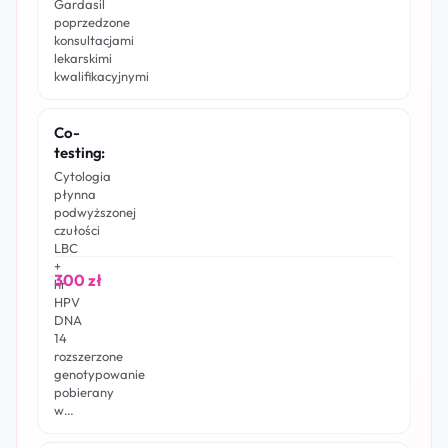
Gardasil
poprzedzone
konsultacjami
lekarskimi
kwalifikacyjnymi
Co-
testing:
Cytologia
płynna
podwyższonej
czułości
LBC
+
300 zł
hr
HPV
DNA
14
rozszerzone
genotypowanie
pobierany
w…