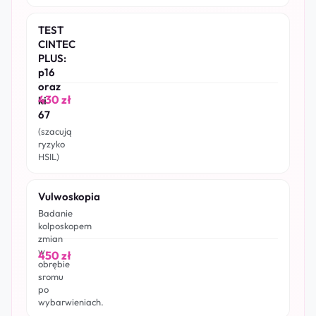
TEST
CINTEC
PLUS:
p16
oraz
430 zł
ki
67
(szacują
ryzyko
HSIL)
Vulwoskopia
Badanie
kolposkopem
zmian
w
450 zł
obrębie
sromu
po
wybarwieniach.