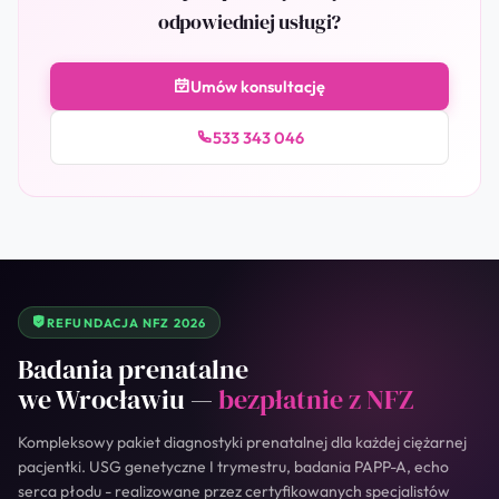
odpowiedniej usługi?
Umów konsultację
533 343 046
REFUNDACJA NFZ 2026
Badania prenatalne
we Wrocławiu —
bezpłatnie z NFZ
Kompleksowy pakiet diagnostyki prenatalnej dla każdej ciężarnej
pacjentki. USG genetyczne I trymestru, badania PAPP-A, echo
serca płodu - realizowane przez certyfikowanych specjalistów