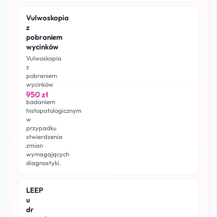
Vulwoskopia
z
pobraniem
wycinków
Vulwoskopia
z
pobraniem
wycinków
i
950 zł
badaniem
histopatologicznym
w
przypadku
stwierdzenia
zmian
wymagających
diagnostyki.
LEEP
u
dr