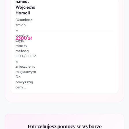
n.med.
Wojciecha
Homoli
(Usunięcie
zmian
w
obrębie
2300 zł
szyjki
macicy
metodą
LEEP/LLETZ
w
znieczuleniu
miejscowym
Do
powyższej
ceny…
Potrzebujesz pomocy w wyborze