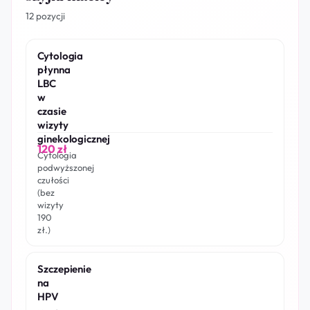
12 pozycji
Cytologia
płynna
LBC
w
czasie
wizyty
ginekologicznej
120 zł
Cytologia
podwyższonej
czułości
(bez
wizyty
190
zł.)
Szczepienie
na
HPV