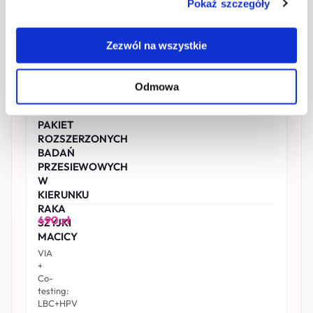
Pokaż szczegóły
po
200 zł
wybarwieniu
kwasem
Zezwól na wszystkie
octowym
z
wykorzystaniem
kolposkopu
Odmowa
PAKIET
ROZSZERZONYCH
BADAŃ
PRZESIEWOWYCH
W
KIERUNKU
RAKA
490 zł
SZYJKI
MACICY
VIA
+
Co-
testing:
LBC+HPV