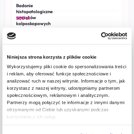
Badanie
histopatologiczne
wycinków
280 zł
kolposkopowych
Badanie
ZedScan
Oznaczenie
Niniejsza strona korzysta z plików cookie
oporu
nabłonka
Wykorzystujemy pliki cookie do spersonalizowania treści
450 zł
szyjki
i reklam, aby oferować funkcje społecznościowe i
macicy,
analizować ruch w naszej witrynie. Informacje o tym, jak
w
czasie
korzystasz z naszej witryny, udostępniamy partnerom
kolposkopii
społecznościowym, reklamowym i analitycznym.
Partnerzy mogą połączyć te informacje z innymi danymi
otrzymanymi od Ciebie lub uzyskanymi podczas
VIA
korzystania z ich usług.
Ocena
nabłonka
szyjki
macicy