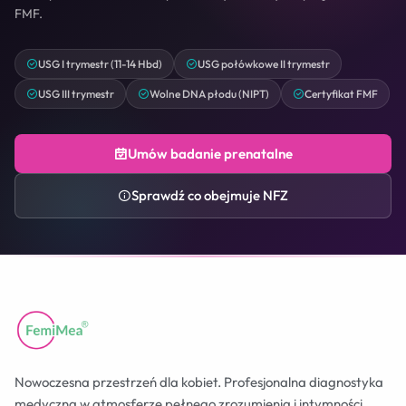
FMF.
USG I trymestr (11-14 Hbd)
USG połówkowe II trymestr
USG III trymestr
Wolne DNA płodu (NIPT)
Certyfikat FMF
Umów badanie prenatalne
Sprawdź co obejmuje NFZ
Nowoczesna przestrzeń dla kobiet. Profesjonalna diagnostyka
medyczna w atmosferze pełnego zrozumienia i intymności.