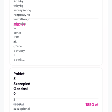
Każdą
wizytę
szczepienną
rozpoczyna
kwalifikacja
lekarska
550 zł
w
cenie
100
zł.
(Cena
dotyczy
1
dawki…
Pakiet
3
Szczepień
Gardasil
9
3
1850 zł
dawki
1950 zł
szczepionki