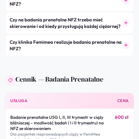
NFZ?
Czy na badania prenatalne NFZ trzeba mieć
skierowanie i od kiedy przysługują każdej ciężarnej?
Czy klinika Femimea realizuje badania prenatalne na
NFZ?
Cennik — Badania Prenatalne
USŁUGA
CENA
600 zł
Badanie prenatalne USG I, II, III trymestr w ciąży
bliźniaczej – możliwość badań ( I i II trymestru) na
NFZ ze skierowaniem
Dla pacjentek nieprowadzących ciąży w FemiMea