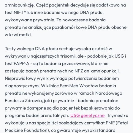
amniopunkcję. Część pacjentek decyduje się dodatkowo na
test NIFTY lub inne badanie wolnego DNA płodu,
wykonywane prywatnie. To nowoczesne badania
prenatalne analizujące pozakomórkowe DNA płodu obecne
w krwi matki.
Testy wolnego DNA płodu cechuje wysoka czułość w
wykrywaniu najczęstszych trisomii, ale - podobnie jak USG i
test PAPP-A - są to badania przesiewowe, które nie
zastępują badań prenatalnych na NFZ ani amniopunkcji.
Nieprawidłowy wynik wymaga potwierdzenia badaniem
diagnostycznym. W klinice FemiMea Wrocław badania
prenatalne wykonujemy zarówno w ramach Narodowego
Funduszu Zdrowia, jak i prywatnie - badania prenatalne
prywatnie dostępne są dla pacjentek bez skierowania do
programu badań prenatalnych.
USG genetyczne
I trymestru
wykonują u nas specjaliści posiadający certyfikat FMF (Fetal
Medicine Foundation), co gwarantuje wysoki standard