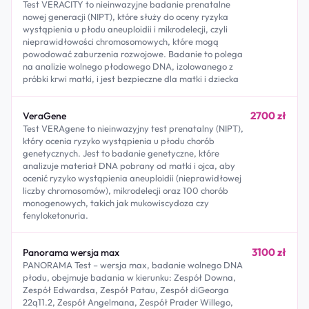
Test VERACITY to nieinwazyjne badanie prenatalne
nowej generacji (NIPT), które służy do oceny ryzyka
wystąpienia u płodu aneuploidii i mikrodelecji, czyli
nieprawidłowości chromosomowych, które mogą
powodować zaburzenia rozwojowe. Badanie to polega
na analizie wolnego płodowego DNA, izolowanego z
próbki krwi matki, i jest bezpieczne dla matki i dziecka
2700 zł
VeraGene
Test VERAgene to nieinwazyjny test prenatalny (NIPT),
który ocenia ryzyko wystąpienia u płodu chorób
genetycznych. Jest to badanie genetyczne, które
analizuje materiał DNA pobrany od matki i ojca, aby
ocenić ryzyko wystąpienia aneuploidii (nieprawidłowej
liczby chromosomów), mikrodelecji oraz 100 chorób
monogenowych, takich jak mukowiscydoza czy
fenyloketonuria.
3100 zł
Panorama wersja max
PANORAMA Test – wersja max, badanie wolnego DNA
płodu, obejmuje badania w kierunku: Zespół Downa,
Zespół Edwardsa, Zespół Patau, Zespół diGeorga
22q11.2, Zespół Angelmana, Zespół Prader Willego,