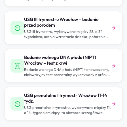
dziecka w…
USG III trymestru Wrocław – badanie
przed porodem
USG III trymestru, wykonywane między 28. a 34.
tygodniem, ocenia wzrastanie dziecka, położenie
łożyska…
Badanie wolnego DNA płodu (NIPT)
Wrocław – test z krwi
Badanie wolnego DNA płodu (NIPT) to nowoczesny,
nieinwazyjny test prenatalny wykonywany z próbki
krwi…
USG prenatalne I trymestr Wrocław 11-14
tydz.
USG prenatalne I trymestru, wykonywane między 11.
a 14. tygodniem ciąży, to pierwsze szczegółowe…