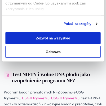
rozpoznania. Pewną odpowiedź dają dopiero inwazyjne
otrzymanymi od Ciebie lub uzyskanymi podczas
badania prenatalne, przede wszystkim amniopunkcja, w
korzystania z ich usług.
której pobiera się próbkę płynu owodniowego do badania
genetycznego. Żadne badania prenatalne nie wykryją
Pokaż szczegóły
wszystkich możliwych wad - część schorzeń ujawnia się
dopiero po urodzeniu. Mimo to badania prenatalne w
ramach NFZ Wrocław dają cenną wiedzę o rozwoju płodu i
Zezwól na wszystkie
pozwalają zaplanować odpowiednią opiekę. W klinice
FemiMea wykonujemy je u pacjentek posiadających
Odmowa
skierowanie do programu badań prenatalnych.
Test NIFTY i wolne DNA płodu jako
uzupełnienie programu NFZ
Program badań prenatalnych NFZ obejmuje USG I
trymestru,
USG II trymestru
,
USG III trymestru
, test PAPP-A
oraz - w razie wskazań - inwazyjne badania prenatalne, czyli