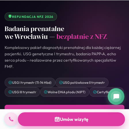
REFUNDACJA NFZ 2026
Badania prenatalne
we Wrocławiu —
bezpłatnie z NFZ
Kompleksowy pakiet diagnostyki prenatalnej dla każdej ciężarnej
pacjentki. USG genetyczne I trymestru, badania PAPP-A, echo
serca płodu - realizowane przez certyfikowanych specjalistów
FMF.
USG I trymestr (11-14 Hbd)
USG połówkowe II trymestr
USG III trymestr
Wolne DNA płodu (NIPT)
Certyfikat FMF
Umów badanie prenatalne
Umów wizytę
Sprawdź co obejmuje NFZ