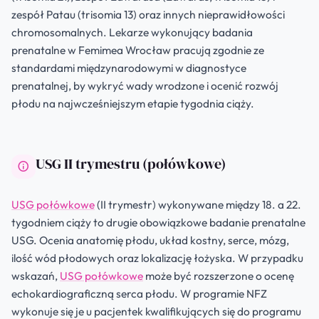
zespół Patau (trisomia 13) oraz innych nieprawidłowości
chromosomalnych. Lekarze wykonujący badania
prenatalne w Femimea Wrocław pracują zgodnie ze
standardami międzynarodowymi w diagnostyce
prenatalnej, by wykryć wady wrodzone i ocenić rozwój
płodu na najwcześniejszym etapie tygodnia ciąży.
USG II trymestru (połówkowe)
USG połówkowe
(II trymestr) wykonywane między 18. a 22.
tygodniem ciąży to drugie obowiązkowe badanie prenatalne
USG. Ocenia anatomię płodu, układ kostny, serce, mózg,
ilość wód płodowych oraz lokalizację łożyska. W przypadku
wskazań,
USG połówkowe
może być rozszerzone o ocenę
echokardiograficzną serca płodu. W programie NFZ
wykonuje się je u pacjentek kwalifikujących się do programu