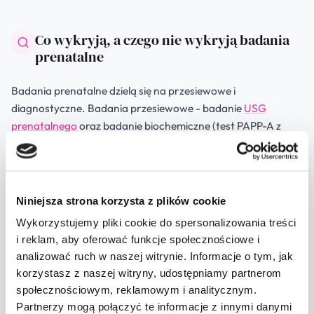
Co wykryją, a czego nie wykryją badania
prenatalne
Badania prenatalne dzielą się na przesiewowe i
diagnostyczne. Badania przesiewowe - badanie
USG
prenatalnego
oraz badanie biochemiczne (test PAPP-A z
oznaczeniem białka PAPP-A i wolnej podjednostki beta-
hCG) - oceniają ryzyko wystąpienia wad genetycznych u
płodu, takich jak zespół Downa, zespół Edwardsa czy
zespół Pataua. Pozwalają też wykryć wady rozwojowe i
Niniejsza strona korzysta z plików cookie
strukturalne, m.in. wady serca i wady ośrodkowego układu
Wykorzystujemy pliki cookie do spersonalizowania treści
nerwowego.
i reklam, aby oferować funkcje społecznościowe i
analizować ruch w naszej witrynie. Informacje o tym, jak
Ważne, by rozumieć ograniczenia tych badań. Nieinwazyjne
korzystasz z naszej witryny, udostępniamy partnerom
badania prenatalne (USG, test PAPP-A, testy wolnego DNA
społecznościowym, reklamowym i analitycznym.
płodu typu NIFTY) określają ryzyko - nie stawiają
Partnerzy mogą połączyć te informacje z innymi danymi