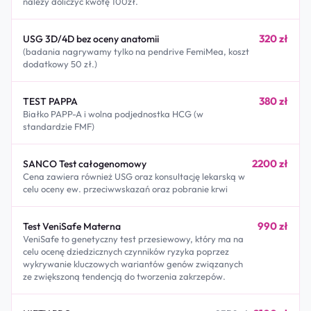
należy doliczyć kwotę 100zł.
320 zł
USG 3D/4D bez oceny anatomii
(badania nagrywamy tylko na pendrive FemiMea, koszt
dodatkowy 50 zł.)
380 zł
TEST PAPPA
Białko PAPP-A i wolna podjednostka HCG (w
standardzie FMF)
2200 zł
SANCO Test całogenomowy
Cena zawiera również USG oraz konsultację lekarską w
celu oceny ew. przeciwwskazań oraz pobranie krwi
990 zł
Test VeniSafe Materna
VeniSafe to genetyczny test przesiewowy, który ma na
celu ocenę dziedzicznych czynników ryzyka poprzez
wykrywanie kluczowych wariantów genów związanych
ze zwiększoną tendencją do tworzenia zakrzepów.