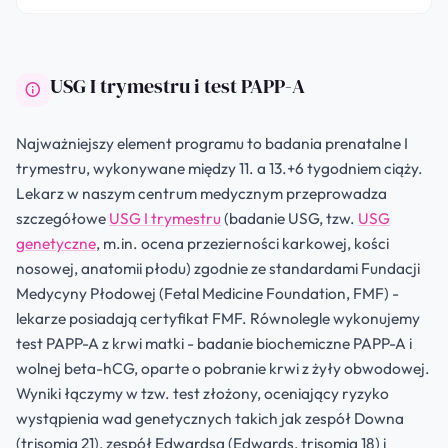
USG I trymestru i test PAPP-A
Najważniejszy element programu to badania prenatalne I
trymestru, wykonywane między 11. a 13.+6 tygodniem ciąży.
Lekarz w naszym centrum medycznym przeprowadza
szczegółowe
USG I trymestru
(badanie USG, tzw.
USG
genetyczne
, m.in. ocena przezierności karkowej, kości
nosowej, anatomii płodu) zgodnie ze standardami Fundacji
Medycyny Płodowej (Fetal Medicine Foundation, FMF) -
lekarze posiadają certyfikat FMF. Równolegle wykonujemy
test PAPP-A z krwi matki - badanie biochemiczne PAPP-A i
wolnej beta-hCG, oparte o pobranie krwi z żyły obwodowej.
Wyniki łączymy w tzw. test złożony, oceniający ryzyko
wystąpienia wad genetycznych takich jak zespół Downa
(trisomia 21), zespół Edwardsa (Edwards, trisomia 18) i