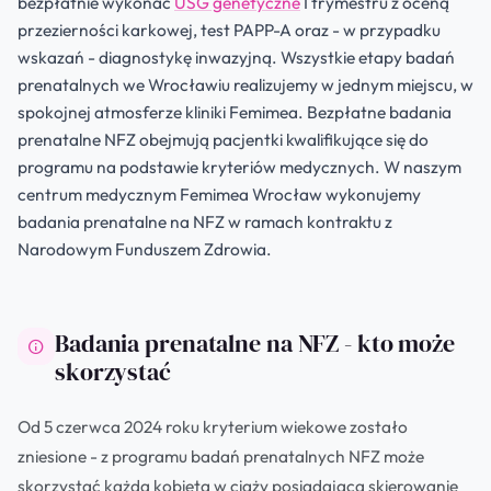
bezpłatnie wykonać
USG genetyczne
I trymestru z oceną
przezierności karkowej, test PAPP-A oraz - w przypadku
wskazań - diagnostykę inwazyjną. Wszystkie etapy badań
prenatalnych we Wrocławiu realizujemy w jednym miejscu, w
spokojnej atmosferze kliniki Femimea. Bezpłatne badania
prenatalne NFZ obejmują pacjentki kwalifikujące się do
programu na podstawie kryteriów medycznych. W naszym
centrum medycznym Femimea Wrocław wykonujemy
badania prenatalne na NFZ w ramach kontraktu z
Narodowym Funduszem Zdrowia.
Badania prenatalne na NFZ - kto może
skorzystać
Od 5 czerwca 2024 roku kryterium wiekowe zostało
zniesione - z programu badań prenatalnych NFZ może
skorzystać każda kobieta w ciąży posiadająca skierowanie