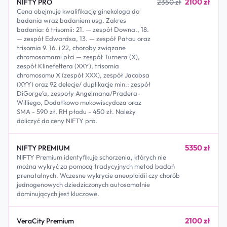
2100 zł
NIFTY PRO
2350 zł
Cena obejmuje kwalifikację ginekologa do
badania wraz badaniem usg. Zakres
badania: 6 trisomii: 21. — zespół Downa., 18.
— zespół Edwardsa, 13. — zespół Patau oraz
trisomia 9. 16. i 22, choroby związane
chromosomami płci — zespół Turnera (X),
zespół Klinefeltera (XXY), trisomia
chromosomu X (zespół XXX), zespół Jacobsa
(XYY) oraz 92 delecje/ duplikacje min.: zespół
DiGorge’a, zespoły Angelmana/Pradera-
Williego, Dodatkowo mukowiscydoza oraz
SMA - 590 zł, RH płodu - 450 zł. Należy
doliczyć do ceny NIFTY pro.
5350 zł
NIFTY PREMIUM
NIFTY Premium identyfikuje schorzenia, których nie
można wykryć za pomocą tradycyjnych metod badań
prenatalnych. Wczesne wykrycie aneuploidii czy chorób
jednogenowych dziedziczonych autosomalnie
dominujących jest kluczowe.
2100 zł
VeraCity Premium