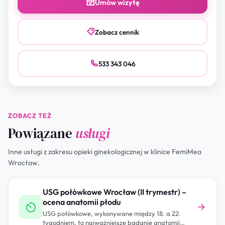
Umów wizytę
Zobacz cennik
533 343 046
ZOBACZ TEŻ
Powiązane
usługi
Inne usługi z zakresu opieki ginekologicznej w klinice FemiMea
Wrocław.
USG połówkowe Wrocław (II trymestr) –
ocena anatomii płodu
USG połówkowe, wykonywane między 18. a 22.
tygodniem, to najważniejsze badanie anatomii