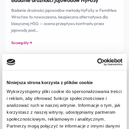
Badanie drożności jajowodów HyFoSy
Badanie drożności jajowodów metodą HyFoSy w FemiMea
Wrocław to nowoczesna, bezpieczna alternatywa dla
klasycznej HSG — ocena przepływu kontrastu przez
jajowody pod…
Szczegóły
Niniejsza strona korzysta z plików cookie
Wykorzystujemy pliki cookie do spersonalizowania treści
Flushing jajowodów Sono-HSG
i reklam, aby oferować funkcje społecznościowe i
analizować ruch w naszej witrynie. Informacje o tym, jak
Flushing jajowodów metodą Sono-HSG z lipiodolem to
korzystasz z naszej witryny, udostępniamy partnerom
zabieg łączący diagnostykę drożności jajowodów z ich
płukaniem — wykazano, że może zwiększyć szanse na…
społecznościowym, reklamowym i analitycznym.
Partnerzy mogą połączyć te informacje z innymi danymi