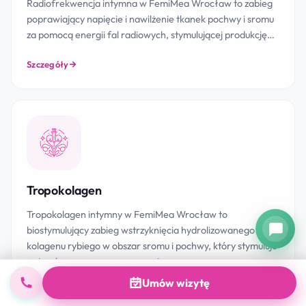
Radiofrekwencja intymna w FemiMea Wrocław to zabieg
poprawiający napięcie i nawilżenie tkanek pochwy i sromu
za pomocą energii fal radiowych, stymulującej produkcję…
Szczegóły
Tropokolagen
Tropokolagen intymny w FemiMea Wrocław to
biostymulujący zabieg wstrzyknięcia hydrolizowanego
kolagenu rybiego w obszar sromu i pochwy, który stymuluje
naturalne procesy regeneracyjne…
Umów wizytę
Szczegóły