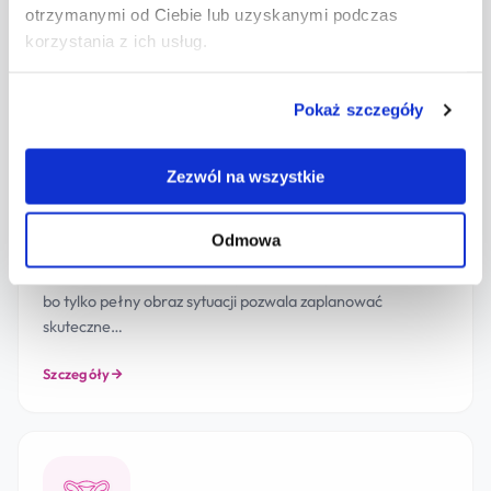
Szczegóły
otrzymanymi od Ciebie lub uzyskanymi podczas
korzystania z ich usług.
Pokaż szczegóły
Zezwól na wszystkie
Leczenie niepłodności
Odmowa
Leczenie niepłodności w FemiMea Wrocław zaczyna się od
rzetelnej, kompleksowej diagnostyki obojga partnerów —
bo tylko pełny obraz sytuacji pozwala zaplanować
skuteczne…
Szczegóły