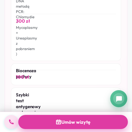
DNA
metodą
PCR:
Chlamydie
300 zł
+
Mycoplasmy
+
Ureaplasmy
z
pobraniem
)
Biocenoza
pochwy
100 zł
Szybki
test
antygenowy
wykrywający
choroby
Umów wizytę
przenoszone
drogą