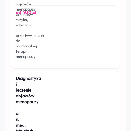
objawów
menopauzy,
od 400 zł
czynników
ryzyka,
wskazań
i
przeciwwskazań
do
hormonalnej
terapii
menopauzy.
…
Diagnostyka
i
leczenie
objawów
menopauzy
—
dr
n.
med.
Wojciech