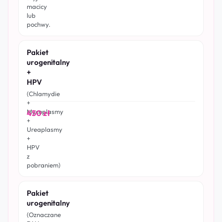
macicy
lub
pochwy.
Pakiet
urogenitalny
+
HPV
(Chlamydie
+
Mycoplasmy
450 zł
+
Ureaplasmy
+
HPV
z
pobraniem)
Pakiet
urogenitalny
(Oznaczane