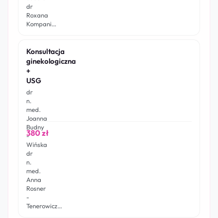
dr
Roxana
Kompani…
Konsultacja
ginekologiczna
+
USG
dr
n.
med.
Joanna
Budny
380 zł
-
Wińska
dr
n.
med.
Anna
Rosner
-
Tenerowicz…