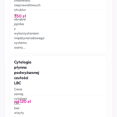
złośliwości
nieprawidłowych
struktur
w
350 zł
obrębie
jajnika
z
wykorzystaniem
międzynarodowego
systemu
oceny…
Cytologia
płynna
podwyższonej
czułości
LBC
Cena
samej
cytologii
od 120 zł
LBC
bez
wizyty