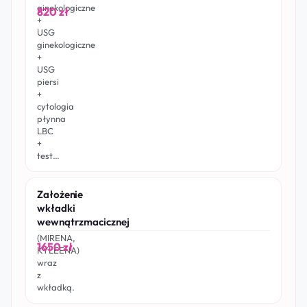
ginekologiczne
820 zł
+
USG
ginekologiczne
+
USG
piersi
+
cytologia
płynna
LBC
+
test…
Założenie
wkładki
wewnątrzmacicznej
(MIRENA,
1650 zł
KYLEENA)
wraz
z
wkładką.