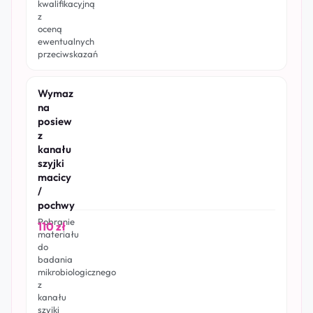
kwalifikacyjną
z
oceną
ewentualnych
przeciwskazań
Wymaz
na
posiew
z
kanału
szyjki
macicy
/
pochwy
Pobranie
110 zł
materiału
do
badania
mikrobiologicznego
z
kanału
szyjki