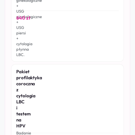
ginekologiczne
+
USG
ginekologiczne
640 zł
+
USG
piersi
+
cytologia
płynna
LBC.
Pakiet
profilaktyka
coroczna
z
cytologia
LBC
i
testem
na
HPV
Badanie