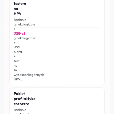
testem
na
HPV
Badanie
ginekologiczne
+
720 zł
USG
ginekologiczne
+
USG
piersi
+
test
na
14
wysokoonkogennych
HPV…
Pakiet
profilaktyka
coroczna
Badanie