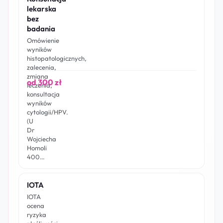
lekarska
bez
badania
Omówienie
wyników
histopatologicznych,
zalecenia,
zmiana
od 300 zł
leczenia,
konsultacja
wyników
cytologii/HPV.
(U
Dr
Wojciecha
Homoli
400…
IOTA
IOTA
ocena
ryzyka