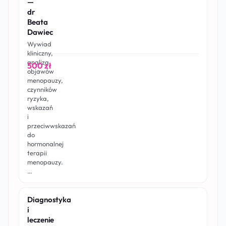
—
dr
Beata
Dawiec
Wywiad
kliniczny,
analiza
500 zł
objawów
menopauzy,
czynników
ryzyka,
wskazań
i
przeciwwskazań
do
hormonalnej
terapii
menopauzy.
…
Diagnostyka
i
leczenie