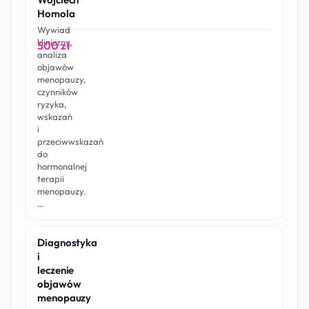
Homola
Wywiad
kliniczny,
500 zł
analiza
objawów
menopauzy,
czynników
ryzyka,
wskazań
i
przeciwwskazań
do
hormonalnej
terapii
menopauzy.
…
Diagnostyka
i
leczenie
objawów
menopauzy