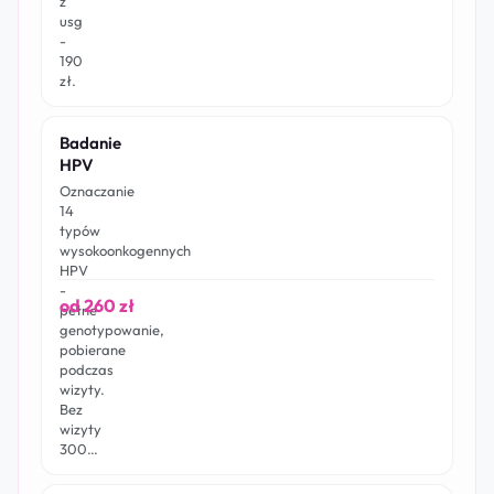
z
usg
-
190
zł.
Badanie
HPV
Oznaczanie
14
typów
wysokoonkogennych
HPV
-
od 260 zł
pełne
genotypowanie,
pobierane
podczas
wizyty.
Bez
wizyty
300…