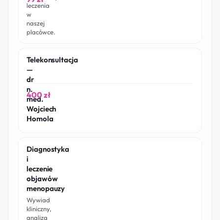
leczenia
w
naszej
placówce.
Telekonsultacja
—
dr
n.
400 zł
med.
Wojciech
Homola
Diagnostyka
i
leczenie
objawów
menopauzy
Wywiad
kliniczny,
analiza