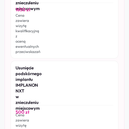
znieczuleniu
miejscowym
1650 zł
Cena
zawiera
wizytę
kwalifikacyjną
z
oceną
ewentualnych
przeciwskazań
Usunięcie
podskórnego
implantu
IMPLANON
NXT
w
znieczuleniu
miejscowym
500 zł
Cena
zawiera
wizytę