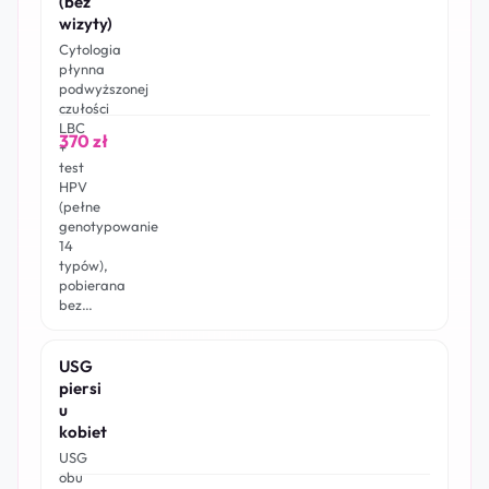
(bez
wizyty)
Cytologia
płynna
podwyższonej
czułości
LBC
370 zł
+
test
HPV
(pełne
genotypowanie
14
typów),
pobierana
bez…
USG
piersi
u
kobiet
USG
obu