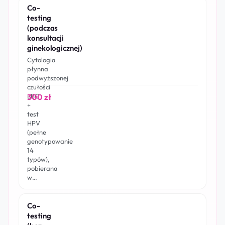
Co-
testing
(podczas
konsultacji
ginekologicznej)
Cytologia
płynna
podwyższonej
czułości
300 zł
LBC
+
test
HPV
(pełne
genotypowanie
14
typów),
pobierana
w…
Co-
testing