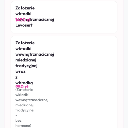
Założenie
wkładki
wewnątrzmacicznej
1450 zł
Levosert
Założenie
wkładki
wewnątrzmacicznej
miedzianej
tradycyjnej
wraz
z
wkładką
950 zł
(Założenie
wkładki
wewnątrzmacicznej
miedzianej
tradycyjnej
-
bez
hormonu)