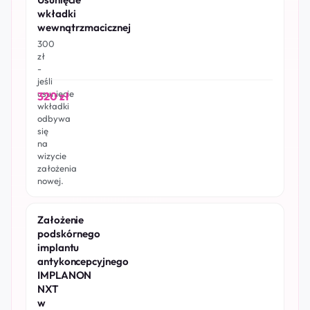
wkładki
wewnątrzmacicznej
300
zł
-
jeśli
usunięcie
320 zł
wkładki
odbywa
się
na
wizycie
założenia
nowej.
Założenie
podskórnego
implantu
antykoncepcyjnego
IMPLANON
NXT
w