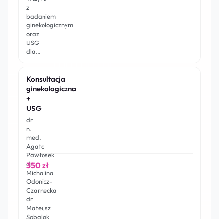
z
badaniem
ginekologicznym
oraz
USG
dla…
Konsultacja
ginekologiczna
+
USG
dr
n.
med.
Agata
Pawłosek
dr
350 zł
Michalina
Odonicz-
Czarnecka
dr
Mateusz
Sobalak