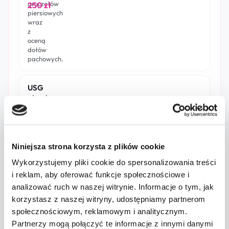
gruczołów
250 zł
piersiowych
wraz
z
oceną
dołów
pachowych.
USG
piersi
u
mężczyzn
USG
obu
Niniejsza strona korzysta z plików cookie
gruczołów
250 zł
piersiowych
Wykorzystujemy pliki cookie do spersonalizowania treści
wraz
i reklam, aby oferować funkcje społecznościowe i
z
oceną
analizować ruch w naszej witrynie. Informacje o tym, jak
dołów
korzystasz z naszej witryny, udostępniamy partnerom
pachowych.
społecznościowym, reklamowym i analitycznym.
Partnerzy mogą połączyć te informacje z innymi danymi