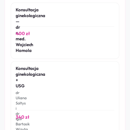
Konsultacja
ginekologiczna
—
dr
n.
400 zł
med.
Wojciech
Homola
Konsultacja
ginekologiczna
+
USG
dr
Uliana
Soltys
i
dr
340 zł
Igor
Bartosik
Wizyta