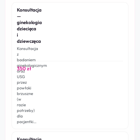
Konsultacja
—
ginekologia
dziecięca
i
dziewczęca
Konsultacja
z
badaniem
ginekologicznym
350 zł
oraz
USG
przez
powłoki
brzuszne
(w
razie
potrzeby)
dla
pacjentki…
Konsultacja