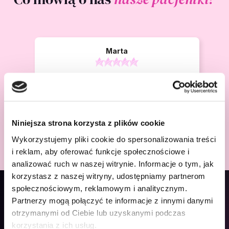
Marta
Szeroki zakres usług i wykwalifikowana
kadra. Obsługa FemiMea jest naprawdę
godna zaufania. Wszystko jest tu świetnie
zorganizowane.
wczoraj
Niniejsza strona korzysta z plików cookie
Wykorzystujemy pliki cookie do spersonalizowania treści
i reklam, aby oferować funkcje społecznościowe i
analizować ruch w naszej witrynie. Informacje o tym, jak
korzystasz z naszej witryny, udostępniamy partnerom
społecznościowym, reklamowym i analitycznym.
REFUNDACJA NFZ 2026
Partnerzy mogą połączyć te informacje z innymi danymi
otrzymanymi od Ciebie lub uzyskanymi podczas
Badania prenatalne
korzystania z ich usług.