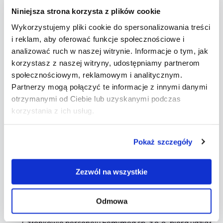
W sytuacji, gdy względem członka personelu Femimea
Niniejsza strona korzysta z plików cookie
sp. z o.o.:
Wykorzystujemy pliki cookie do spersonalizowania treści
i reklam, aby oferować funkcje społecznościowe i
wszczęte zostało postępowanie karne o popełnienie
analizować ruch w naszej witrynie. Informacje o tym, jak
przestępstwa określonego w rozdziale XIX i XXV
korzystasz z naszej witryny, udostępniamy partnerom
Kodeksu karnego oraz w ustawie o przeciwdziałaniu
społecznościowym, reklamowym i analitycznym.
narkomanii – taki członek personelu zostaje
Partnerzy mogą połączyć te informacje z innymi danymi
niezwłocznie odsunięty od realizacji świadczeń
otrzymanymi od Ciebie lub uzyskanymi podczas
korzystania z ich usług.
medycznych względem małoletnich na czas trwania
postępowania,
Pokaż szczegóły
wydany został prawomocny wyrok skazujący za
popełnienie przestępstw wskazanych w lit. a) powyżej
– z takim członkiem personelu zostaje rozwiązana
Zezwól na wszystkie
umowa o pracę lub inna umowa, na podstawie której
świadczył on usługi medyczne w placówce.
Odmowa
Członkowie personelu Femimea sp. z o.o. biorą udział