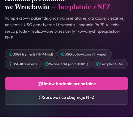
we Wrocławiu —
bezpłatnie z NFZ
Kompleksowy pakiet diagnostyki prenatalnej dla każdej ciężarnej
pacjentki. USG genetyczne I trymestru, badania PAPP-A, echo
serca płodu - realizowane przez certyfikowanych specjalistów
FMF.
USG I trymestr (11-14 Hbd)
USG połówkowe II trymestr
USG III trymestr
Wolne DNA płodu (NIPT)
Certyfikat FMF
Umów badanie prenatalne
Sprawdź co obejmuje NFZ