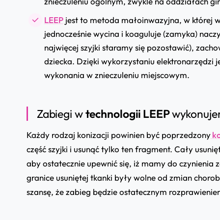
znieczuleniu ogólnym, zwykle na oddziałach gi
LEEP
jest to metoda małoinwazyjna, w której w
jednocześnie wycina i koaguluje (zamyka) nacz
najwięcej szyjki staramy się pozostawić),
zachow
dziecka.
Dzięki wykorzystaniu elektronarzędzi j
wykonania w znieczuleniu miejscowym.
Zabiegi w
technologii LEEP
wykonuje
Każdy rodzaj konizacji powinien być poprzedzony
ko
część szyjki i usunąć tylko ten fragment. Cały usuni
aby ostatecznie upewnić się, iż mamy do czynienia 
granice usuniętej tkanki były wolne od zmian chor
szansę, że zabieg będzie ostatecznym rozprawienie