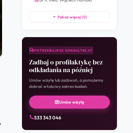
dr n. med. Wojciech Homola
04
Pokaż więcej (
0
)
POTRZEBUJESZ KONSULTACJI?
Zadbaj o profilaktykę bez
odkładania na później
Umów wizytę lub zadzwoń, a pomożemy
dobrać właściwy zakres badań.
Umów wizytę
533 343 046
o