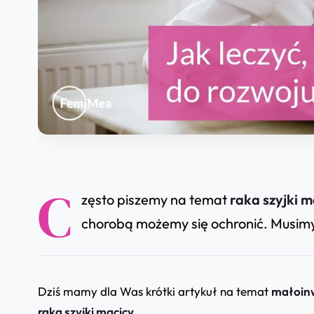
C
zęsto piszemy na temat
raka szyjki m
chorobą możemy się ochronić. Musim
Dziś mamy dla Was krótki artykuł na temat
małoinw
raka szyjki macicy.