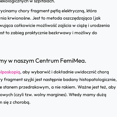
nekologicznych w szpitalach.
ycinamy chory fragment pętlą elektryczną, która
ynia krwionośne. Jest to metoda oszczędzająca (jak
ująca całkowicie możliwość zajścia w ciążę i urodzenia
est to zabieg praktycznie bezkrwawy i możliwy do
my w naszym Centrum FemiMea.
lposkopią
,
aby wybarwić i dokładnie uwidocznić chorą
ęty fragment szyjki jest następnie badany histopatologicznie,
ze
stanem przedrakowym
, a nie
rakiem
. Ważne jest też, aby
obowych (czyli tzw. wolny margines). Wtedy mamy dużą
m się z chorobą.