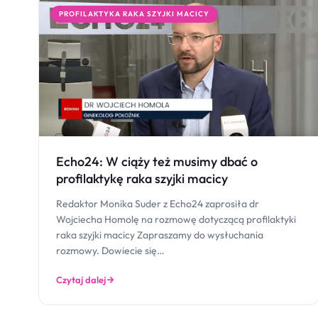
PROFILAKTYKA RAKA SZYJKI MACICY
Echo24: W ciąży też musimy dbać o
profilaktykę raka szyjki macicy
Redaktor Monika Suder z Echo24 zaprosiła dr
Wojciecha Homolę na rozmowę dotyczącą profilaktyki
raka szyjki macicy Zapraszamy do wysłuchania
rozmowy. Dowiecie się…
Czytaj dalej