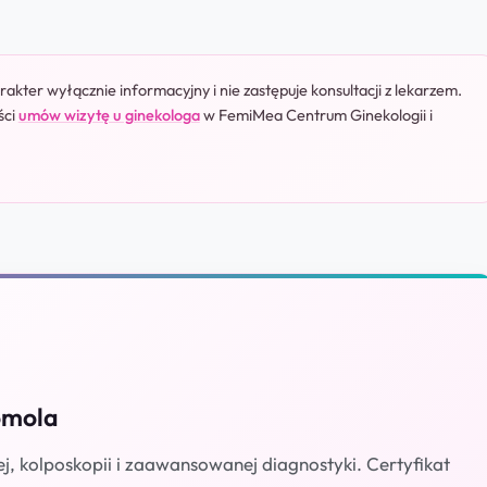
akter wyłącznie informacyjny i nie zastępuje konsultacji z lekarzem.
ści
umów wizytę u ginekologa
w FemiMea Centrum Ginekologii i
omola
ej, kolposkopii i zaawansowanej diagnostyki. Certyfikat