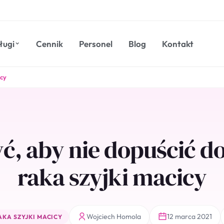
ługi
Cennik
Personel
Blog
Kontakt
icy
yć, aby nie dopuścić d
raka szyjki macicy
Wojciech Homola
12 marca 2021
KA SZYJKI MACICY