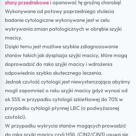
stany przedrakowe
i opanować tę groźną chorobę!
Wykonywane od połowy poprzedniego stulecia
badanie cytologiczne wykonywane jest w celu
wykrywania zmian patologicznych w obrębie szyjki
macicy.
Dzięki temu jest możliwe szybkie zdiagnozowanie
stanów takich jak dysplazja szyjki macicy, które mogą
doprowadzić do raka szyjki macicy i wdrożenia
odpowiednio szybko skutecznego leczenia.
Jednak czułość cytologii jest niewystarczająca abyśmy
mogli zapomnieć o raku szyjki macicy gdyż wynosi od
ok 55% w przypadku cytologii szkiełkowej do 70% w
przypadku cytologii płynnej LBC (o podwyższonej
czułości).
W przypadku wykrycia stanów mogących prowadzić
do raka szyjki macicy czyli HSIL (CIN2/CIN3) usuwa się