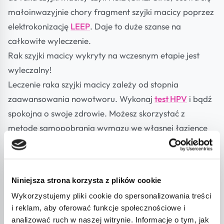
małoinwazyjnie chory fragment szyjki macicy poprzez
elektrokonizację
LEEP
. Daje to duże szanse na
całkowite wyleczenie.
Rak szyjki macicy wykryty na wczesnym etapie jest
wyleczalny!
Leczenie raka szyjki macicy zależy od stopnia
zaawansowania nowotworu. Wykonaj
test HPV
i bądź
spokojna o swoje zdrowie. Możesz skorzystać z
metodę samopobrania wymazu we własnej łazience
czyli tzw. selfsampling. Zamów zestaw do
samodzielnego pobrania testu we własnej łazience.
Możesz pobrać materiał do badania z pochwy
Niniejsza strona korzysta z plików cookie
specjalnym zestawem i wysłać go kurierem do
Wykorzystujemy pliki cookie do spersonalizowania treści
laboratorium diagnostycznego.
i reklam, aby oferować funkcje społecznościowe i
analizować ruch w naszej witrynie. Informacje o tym, jak