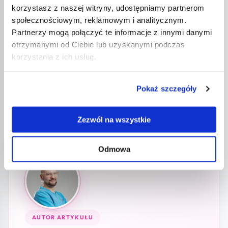
korzystasz z naszej witryny, udostępniamy partnerom
Zastrzeżenie medyczne:
Treść artykułu ma
społecznościowym, reklamowym i analitycznym.
charakter wyłącznie informacyjny i nie zastępuje
Partnerzy mogą połączyć te informacje z innymi danymi
konsultacji z lekarzem. W przypadku objawów,
otrzymanymi od Ciebie lub uzyskanymi podczas
dolegliwości lub wątpliwości
umów wizytę u
korzystania z ich usług.
ginekologa
w FemiMea Centrum Ginekologii i
Położnictwa.
Pokaż szczegóły
Ostatnia aktualizacja: 11 czerwca 2026
Zezwól na wszystkie
Odmowa
AUTOR ARTYKUŁU