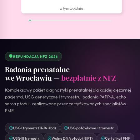
w tym tygodniu
REFUNDACJA NFZ 2026
Badania prenatalne
we Wrocławiu —
bezpłatnie z NFZ
Kompleksowy pakiet diagnostyki prenatalnej dla każdej ciężarnej
pacjentki. USG genetyczne I trymestru, badania PAPP-A, echo
serca płodu - realizowane przez certyfikowanych specjalistów
FMF.
USG I trymestr (11-14 Hbd)
USG połówkowe II trymestr
USG III trymestr
Wolne DNA płodu (NIPT)
Certyfikat FMF