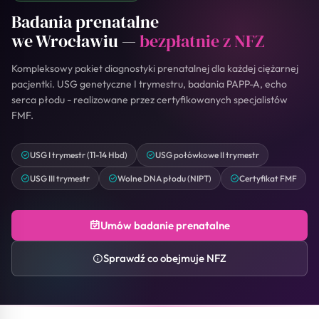
Badania prenatalne
we Wrocławiu —
bezpłatnie z NFZ
Kompleksowy pakiet diagnostyki prenatalnej dla każdej ciężarnej
pacjentki. USG genetyczne I trymestru, badania PAPP-A, echo
serca płodu - realizowane przez certyfikowanych specjalistów
FMF.
USG I trymestr (11-14 Hbd)
USG połówkowe II trymestr
USG III trymestr
Wolne DNA płodu (NIPT)
Certyfikat FMF
Umów badanie prenatalne
Sprawdź co obejmuje NFZ