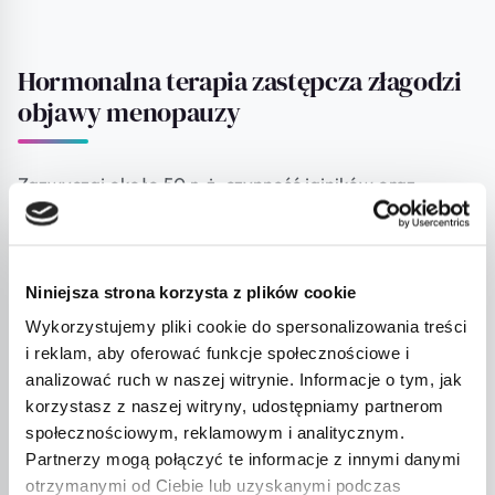
Hormonalna terapia zastępcza złagodzi
objawy menopauzy
Zazwyczaj około 50 r. ż. czynność jajników oraz
gospodarka hormonalna ulegają zaburzeniom.
Dlatego menopauza jest wskazaniem do stosowania
Niniejsza strona korzysta z plików cookie
hormonalnej terapii zastępczej.
Wykorzystujemy pliki cookie do spersonalizowania treści
i reklam, aby oferować funkcje społecznościowe i
Leczenie objawów menopauzy to nie jest konieczność.
analizować ruch w naszej witrynie. Informacje o tym, jak
Leczymy tylko jeśli objawy menopauzy naprawdę
korzystasz z naszej witryny, udostępniamy partnerom
mocno ograniczają funkcjonowanie i pogarszają
społecznościowym, reklamowym i analitycznym.
Partnerzy mogą połączyć te informacje z innymi danymi
komfort życia pacjentki. Chodzi o to, aby poprzez
otrzymanymi od Ciebie lub uzyskanymi podczas
terapię hormonalną zwalczyć uciążliwe objawy