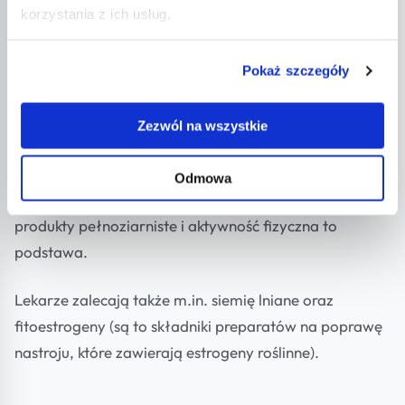
korzystania z ich usług.
klimakterium i zwiększyć komfort życia Pań w tym
trudnym czasie.
Pokaż szczegóły
Hormonalna terapia zastępcza w czasie menopauzy
może okresowo przywrócić równowagę hormonalną
Zezwól na wszystkie
organizmu.
Odmowa
W okresie menopauzy zbilansowana dieta bogata w
produkty pełnoziarniste i aktywność fizyczna to
podstawa.
Lekarze zalecają także m.in. siemię lniane oraz
fitoestrogeny (są to składniki preparatów na poprawę
nastroju, które zawierają estrogeny roślinne).