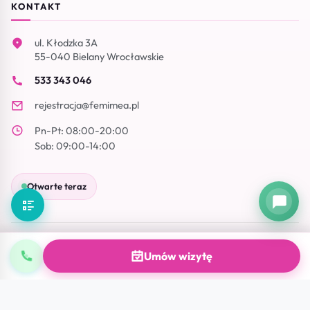
KONTAKT
ul. Kłodzka 3A
55-040 Bielany Wrocławskie
533 343 046
rejestracja@femimea.pl
Pn-Pt: 08:00-20:00
Sob: 09:00-14:00
Otwarte teraz
© 2026 FemiMea Centrum Medyczne · NIP: 8961595205 · Bielany
Umów wizytę
Wrocławskie