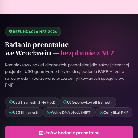
Wizyta w bardzo komfortowych
warunkach, gabinet wyposażony w
nowoczesne sprzęty, które podczas jednej
wizyty umożliwiły mi dodatkowo
kompleksową kontrolę. Szczerze mówiąc
REFUNDACJA NFZ 2026
po raz pierwszy czułam się dobrze, jako
pacjentka w gabinecie ginekologicznym.
Badania prenatalne
Polecam zarówno przychodnię
kompetentne i uśmiechnięte panie w
we Wrocławiu —
bezpłatnie z NFZ
rejestracji, jak i Panią Doktor . Małgorzata T
Kompleksowy pakiet diagnostyki prenatalnej dla każdej ciężarnej
pacjentki. USG genetyczne I trymestru, badania PAPP-A, echo
serca płodu - realizowane przez certyfikowanych specjalistów
FMF.
USG I trymestr (11-14 Hbd)
USG połówkowe II trymestr
USG III trymestr
Wolne DNA płodu (NIPT)
Certyfikat FMF
Umów badanie prenatalne