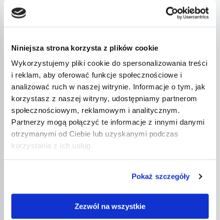
sposobem na poprawę samoakceptacji u kobiet, które
odczuwają dyskomfort z powodu wyglądu swoich
narządów płciowych. Jednakże, decyzja o poddaniu
Niniejsza strona korzysta z plików cookie
się temu zabiegowi powinna być dokładnie
Wykorzystujemy pliki cookie do spersonalizowania treści
przemyślana i oparta na rzetelnej informacji oraz
i reklam, aby oferować funkcje społecznościowe i
konsultacji z doświadczonym chirurgiem
analizować ruch w naszej witrynie. Informacje o tym, jak
plastycznym.Warto pamiętać, że istnieją również
korzystasz z naszej witryny, udostępniamy partnerom
alternatywy dla labioplastyki, takie jak terapia
społecznościowym, reklamowym i analitycznym.
poznawczo-behawioralna czy ćwiczenia mięśni Kegla,
Partnerzy mogą połączyć te informacje z innymi danymi
otrzymanymi od Ciebie lub uzyskanymi podczas
które mogą pomóc w radzeniu sobie z kompleksami
korzystania z ich usług.
dotyczącymi intymnych obszarów ciała. Przed
podjęciem decyzji o zabiegu warto więc rozważyć
Pokaż szczegóły
wszystkie dostępne opcje i wybrać tę, która będzie
najlepiej odpowiadała naszym potrzebom i
oczekiwaniom.
Zezwól na wszystkie