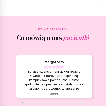
OPINIE PACJENTEK
Co mówią o nas
pacjentki
Małgorzata
Bardzo dziękuję Pani doktor Beacie
Dawiec, za bardzo profesjonalną i
kompleksową pomoc. Pani Doktor
spokojnie bez pośpiechu, pytała o moje
problemy zdrowotne, w obszarze
ginekologii i nie tylko, jakie mogą pojawić
dzisiaj
się w moim wieku. Cierpliwie tłumaczyła i
znalazła rozwiązania, aby mi pomóc, ale
również poprawić mój komfort życia.