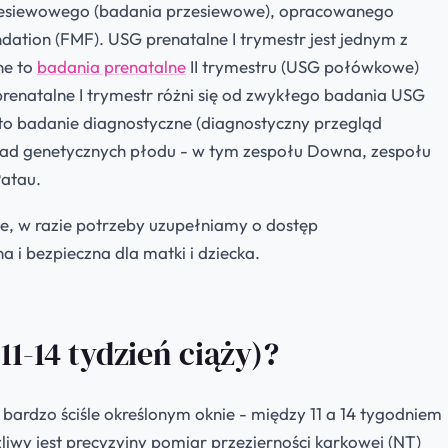
esiewowego (badania przesiewowe), opracowanego
dation (FMF). USG prenatalne I trymestr jest jednym z
ne to
badania prenatalne
II trymestru (USG połówkowe)
prenatalne I trymestr różni się od zwykłego badania USG
 to badanie diagnostyczne (diagnostyczny przegląd
wad genetycznych płodu - w tym zespołu Downa, zespołu
atau.
, w razie potrzeby uzupełniamy o dostęp
 i bezpieczna dla matki i dziecka.
1-14 tydzień ciąży)?
ardzo ściśle określonym oknie - między 11 a 14 tygodniem
iwy jest precyzyjny pomiar przezierności karkowej (NT)