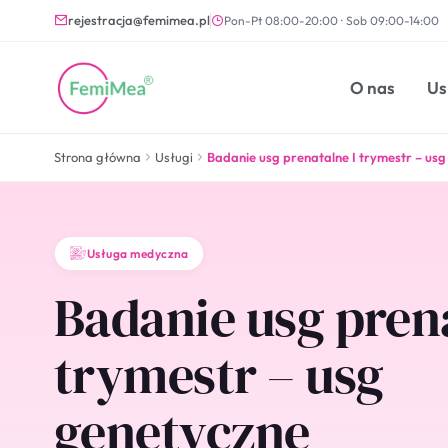
rejestracja@femimea.pl
Pon-Pt 08:00-20:00 · Sob 09:00-14:00
O nas
Us
Strona główna
Usługi
Badanie usg prenatalne I trymestr – usg
Usługa medyczna
Badanie usg prena
trymestr – usg
genetyczne