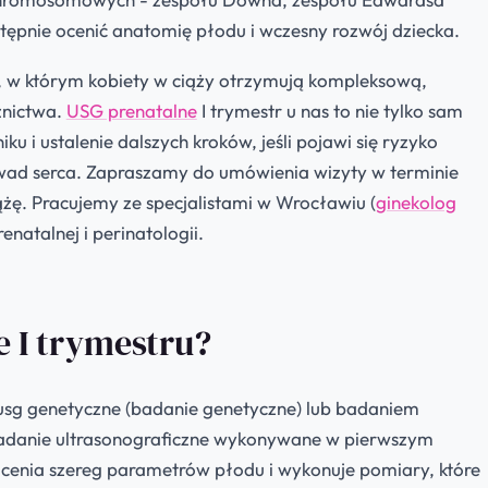
tępnie ocenić anatomię płodu i wczesny rozwój dziecka.
w którym kobiety w ciąży otrzymują kompleksową,
żnictwa.
USG prenatalne
I trymestr u nas to nie tylko sam
u i ustalenie dalszych kroków, jeśli pojawi się ryzyko
wad serca. Zapraszamy do umówienia wizyty w terminie
ę. Pracujemy ze specjalistami w Wrocławiu (
ginekolog
natalnej i perinatologii.
e I trymestru?
 usg genetyczne (badanie genetyczne) lub badaniem
 badanie ultrasonograficzne wykonywane w pierwszym
 ocenia szereg parametrów płodu i wykonuje pomiary, które