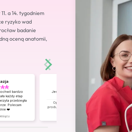
1. a 14. tygodniem
ce ryzyko wad
rocław badanie
adną oceną anatomii,
azja
Anastasiia
tochwil bardzo
Jestem bardzo zadowolona z
ała każdy etap
wizyty.
P
wizyta przebiegła
Opinia dotyczy podobnego
erze. Polecam
produktu:
NFZ Badanie prenatalne
nie ❤️
II trymestr
zy podobnego
iesiącu
w tym miesiącu
 położnicze
, III trymestr dla
wadzących ciążę