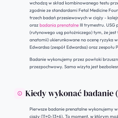
wchodzą w skład kombinowanego testu prz
zgodnie ze standardami Fetal Medicine Foun
trzech badań przesiewowych w ciąży - kolej
oraz
badania prenatalne
III trymestru. USG 
(rutynowego usg położniczego) tym, że jest
anatomii) ukierunkowane na ocenę ryzyka 
Edwardsa (zespół Edwardsa) oraz zespołu P
Badanie wykonujemy przez powłoki brzuszne
przezpochwowy. Sama wizyta jest bezbolesna
Kiedy wykonać badanie (1
Pierwsze badanie prenatalne wykonujemy w b
ciąży (11+0-13+6). To moment, w którym możl