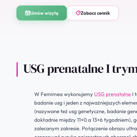
w Fem
Umów wizytę
Zobacz cennik
USG prenatalne I trym
W Femimea wykonujemy
USG prenatalne
I 
badanie usg i jeden z najważniejszych eleme
(nazywane też usg genetyczne, badanie gene
dokładnie między 11+0 a 13+6 tygodniem), g
zalecanym zakresie. Połączenie obrazu ult
oszacować ryzyko najczęstszych aberracji