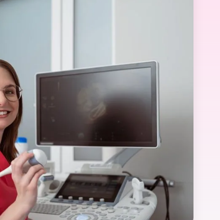
PAULA
Joanna
Badanie prenatalne w I trymestrze
przebiegło w bardzo spokojnej i
rofesjonalnie, konkretnie,
przyjaznej atmosferze. Wszystko
empatycznie.
zostało dokładnie wyjaśnione, bez
pośpiechu i z ogromną
cierpliwością. Podczas badania
w tym miesiącu
w tym miesiącu
doktor Celewicz na bieżąco
opowiadał, co widać na USG,
tłumaczył każdy etap i odpowiadał
na wszystkie pytania w sposób