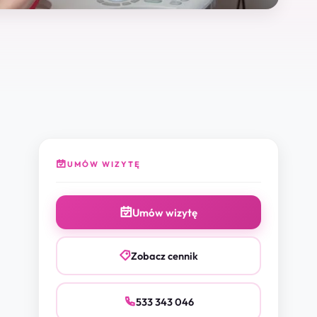
zrozumiały i profesjonalny. To
lekarz z ogromną wiedzą, empatią i
świetnym podejściem do pacjentki.
Od początku czułam się
zaopiekowana, spokojna i w
dobrych rękach. Wyszłam z wizyty
bardzo zadowolona i z poczuciem,
że otrzymałam opiekę na
najwyższym poziomie. Serdecznie
polecam każdej przyszłej mamie! 🥰
UMÓW WIZYTĘ
Umów wizytę
Zobacz cennik
533 343 046