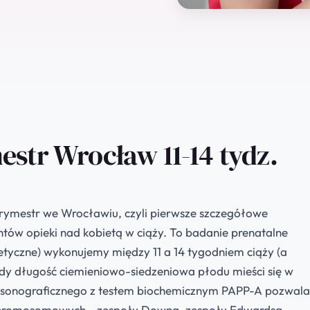
iMea
estr Wrocław 11-14 tydz.
trymestr we Wrocławiu, czyli pierwsze szczegółowe
ntów opieki nad kobietą w ciąży. To badanie prenatalne
tyczne) wykonujemy między 11 a 14 tygodniem ciąży (a
dy długość ciemieniowo-siedzeniowa płodu mieści się w
rasonograficznego z testem biochemicznym PAPP-A pozwala
 chromosomowych - zespołu Downa, zespołu Edwardsa