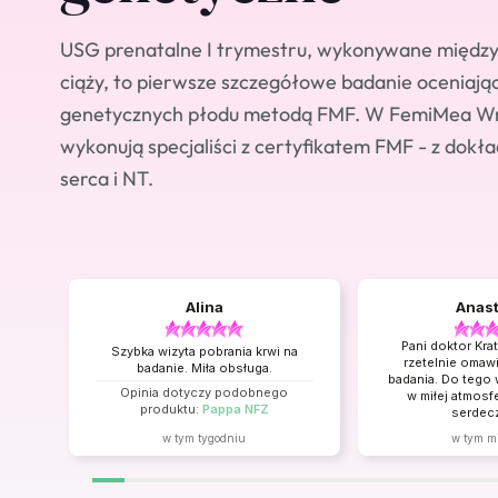
USG prenatalne I trymestru, wykonywane między 1
ciąży, to pierwsze szczegółowe badanie oceniają
genetycznych płodu metodą FMF. W FemiMea W
wykonują specjaliści z certyfikatem FMF - z dokł
serca i NT.
Alina
Anast
Pani doktor Kra
Szybka wizyta pobrania krwi na
rzetelnie omawi
badanie. Miła obsługa.
badania. Do tego 
Opinia dotyczy podobnego
w miłej atmosf
produktu:
Pappa NFZ
serdecz
Opinia dotyc
w tym tygodniu
w tym m
produktu:
USG
rozszerzone: I, II
pacjentek niepro